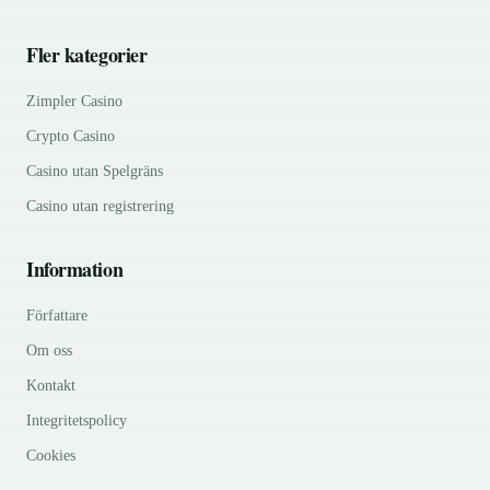
Fler kategorier
Zimpler Casino
Crypto Casino
Casino utan Spelgräns
Casino utan registrering
Information
Författare
Om oss
Kontakt
Integritetspolicy
Cookies