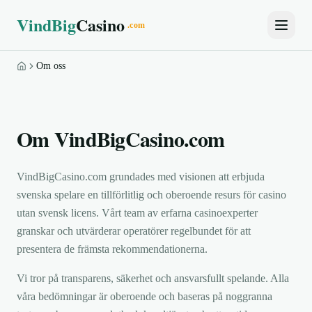
VindBig
Casino
.com
Om oss
Hem
Om
VindBigCasino.com
VindBigCasino.com
grundades med visionen att erbjuda
svenska spelare en tillförlitlig och oberoende resurs för casino
utan svensk licens. Vårt team av erfarna casinoexperter
granskar och utvärderar operatörer regelbundet för att
presentera de främsta rekommendationerna.
Vi tror på transparens, säkerhet och ansvarsfullt spelande. Alla
våra bedömningar är oberoende och baseras på noggranna